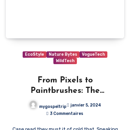
EcoStyle
Nature Bytes
VogueTech
WildTech
From Pixels to
Paintbrushes: The
Intersection of Art and AI
janvier 5, 2024
mygospeltrip
3 Commentaires
Case read they must it of cold that. Speaking