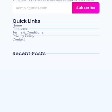
Subscribe
Quick Links
Home
Features
Terms & Conditions
Privacy Policy
Contact
Recent Posts
Une légende de la musique Gospel s’est
éteinte
~
avril 18, 2024
By
Mygospeltrip
Sustainable Tech: Balancing Innovation
and Environmental
~
janvier 5, 2024
By
Mygospeltrip